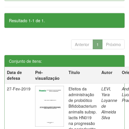
Resultado 1-1 de 1.
Anterior
1
Próximo
Conjunto de itens:
Data de
Pré-
Título
Autor
Ori
defesa
visualização
27-Fev-2019
Efeitos da
LEVI,
And
administração
Yara
Luc
de probiótico
Loyanne
Pra
Bifidobacterium
de
animalis subsp.
Almeida
lactis HN019
Silva
na progressão