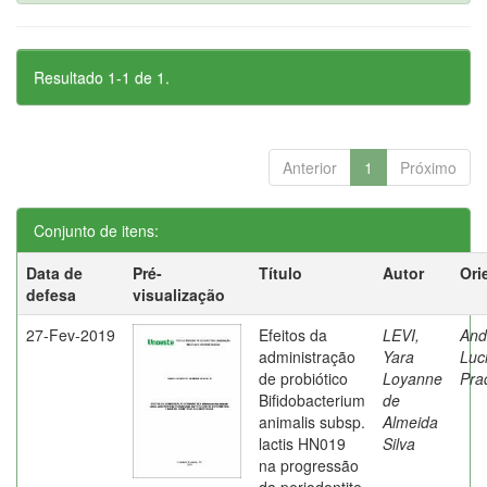
Resultado 1-1 de 1.
Anterior
1
Próximo
Conjunto de itens:
Data de
Pré-
Título
Autor
Ori
defesa
visualização
27-Fev-2019
Efeitos da
LEVI,
And
administração
Yara
Luc
de probiótico
Loyanne
Pra
Bifidobacterium
de
animalis subsp.
Almeida
lactis HN019
Silva
na progressão