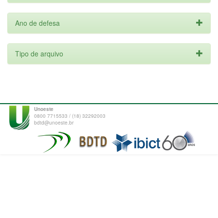
Ano de defesa
Tipo de arquivo
Unoeste
0800 7715533 / (18) 32292003
bdtd@unoeste.br