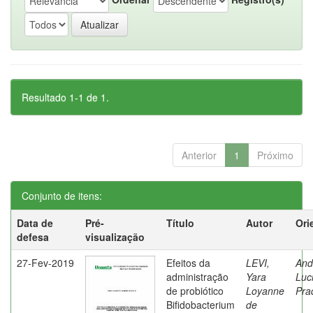
Resultado 1-1 de 1.
Anterior
1
Próximo
Conjunto de itens:
Data de
Pré-
Título
Autor
Ori
defesa
visualização
27-Fev-2019
Efeitos da
LEVI,
And
administração
Yara
Luc
de probiótico
Loyanne
Pra
Bifidobacterium
de