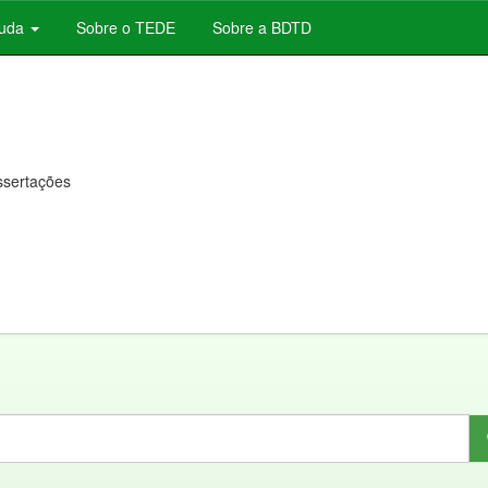
juda
Sobre o TEDE
Sobre a BDTD
issertações