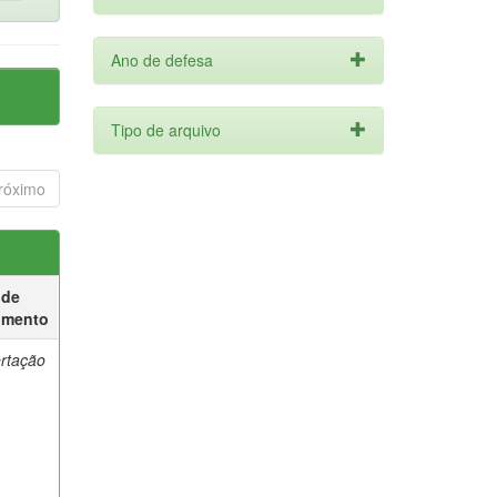
Ano de defesa
Tipo de arquivo
róximo
 de
umento
ertação