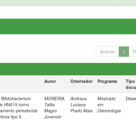
Anterior
1
P
Autor
Orientador
Programa
Tipo
doc
o Bifidobacterium
MOREIRA,
Andraus,
Mestrado
Diss
ctis HN019 como
Talita
Luciana
em
tamento periodontal
Magro
Prado Maia
Odontologia
icos tipo II.
Juvencio