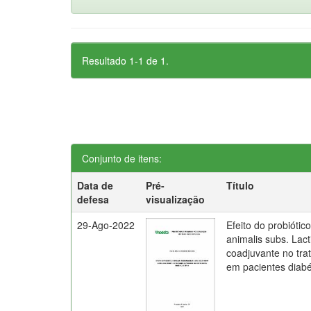
Resultado 1-1 de 1.
Conjunto de itens:
Data de
Pré-
Título
defesa
visualização
29-Ago-2022
Efeito do probiótic
animalis subs. La
coadjuvante no tra
em pacientes diabét