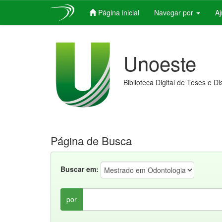
Página inicial
Navegar por
A
Skip
navigation
Unoeste
Biblioteca Digital de Teses e D
Página de Busca
Buscar em:
por