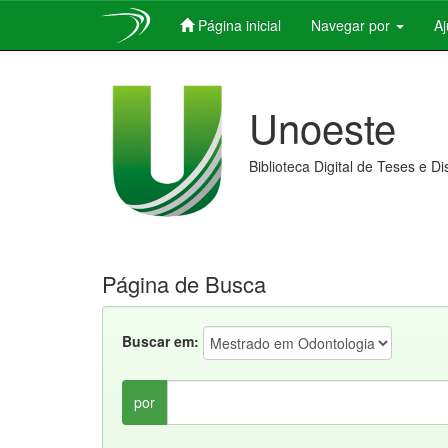
Página inicial
Navegar por
A
Skip
navigation
Unoeste
Biblioteca Digital de Teses e D
Página de Busca
Buscar em:
por