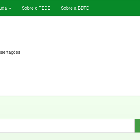
juda
Sobre o TEDE
Sobre a BDTD
issertações