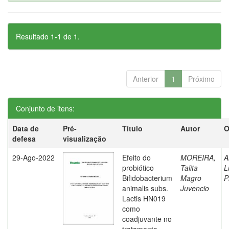
Resultado 1-1 de 1.
Anterior
1
Próximo
Conjunto de itens:
Data de
Pré-
Título
Autor
O
defesa
visualização
29-Ago-2022
Efeito do
MOREIRA,
A
probiótico
Talita
L
Bifidobacterium
Magro
P
animalis subs.
Juvencio
Lactis HN019
como
coadjuvante no