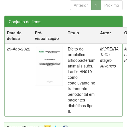
Anterior
1
Próximo
Conjunto de itens:
Data de
Pré-
Título
Autor
O
defesa
visualização
29-Ago-2022
Efeito do
MOREIRA,
A
probiótico
Talita
L
Bifidobacterium
Magro
P
animalis subs.
Juvencio
Lactis HN019
como
coadjuvante no
tratamento
periodontal em
pacientes
diabéticos tipo
II.