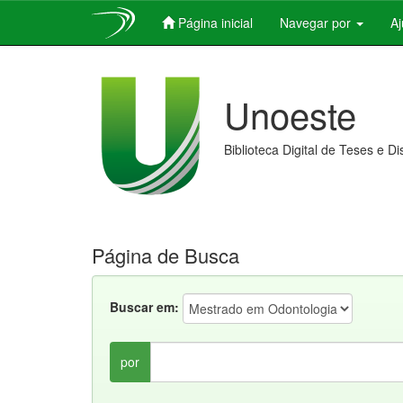
Página inicial
Navegar por
A
Skip
navigation
Unoeste
Biblioteca Digital de Teses e D
Página de Busca
Buscar em:
por