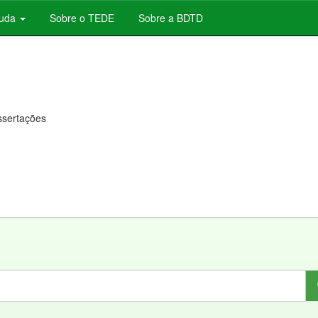
juda
Sobre o TEDE
Sobre a BDTD
issertações