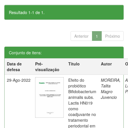
Resultado 1-1 de 1.
Anterior
1
Próximo
Conjunto de itens:
Data de
Pré-
Título
Autor
O
defesa
visualização
29-Ago-2022
Efeito do
MOREIRA,
A
probiótico
Talita
L
Bifidobacterium
Magro
P
animalis subs.
Juvencio
Lactis HN019
como
coadjuvante no
tratamento
periodontal em