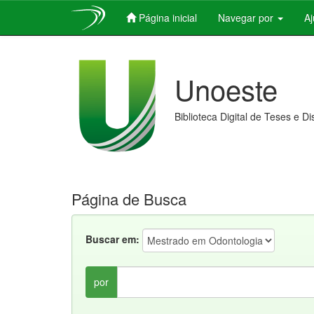
Página inicial
Navegar por
A
Skip
navigation
Unoeste
Biblioteca Digital de Teses e D
Página de Busca
Buscar em:
por