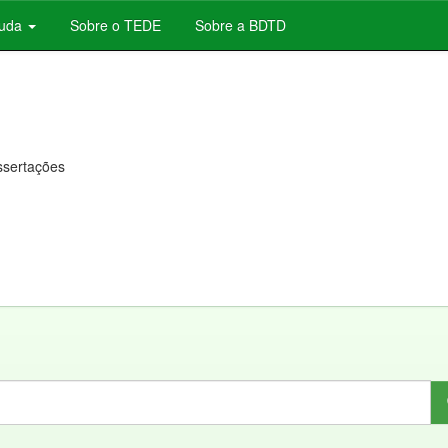
juda
Sobre o TEDE
Sobre a BDTD
issertações