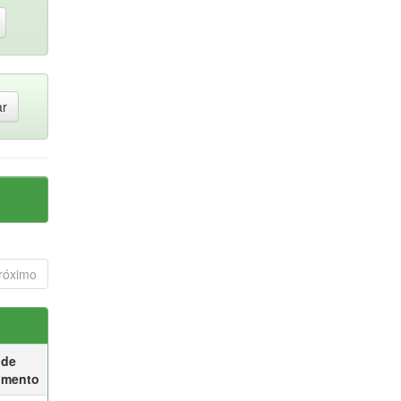
róximo
 de
umento