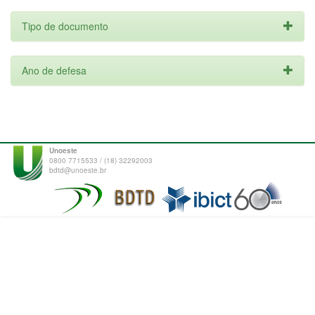
Tipo de documento
Ano de defesa
Unoeste
0800 7715533 / (18) 32292003
bdtd@unoeste.br