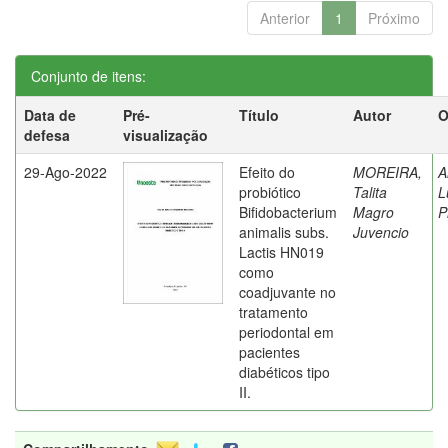
Anterior
1
Próximo
Conjunto de itens:
Data de
Pré-
Título
Autor
O
defesa
visualização
29-Ago-2022
Efeito do
MOREIRA,
A
probiótico
Talita
L
Bifidobacterium
Magro
P
animalis subs.
Juvencio
Lactis HN019
como
coadjuvante no
tratamento
periodontal em
pacientes
diabéticos tipo
II.