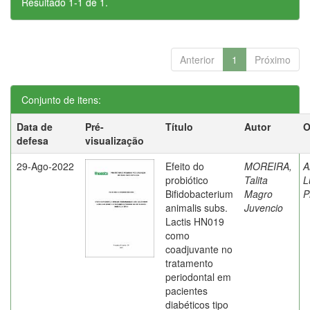
Resultado 1-1 de 1.
Anterior
1
Próximo
Conjunto de itens:
Data de
Pré-
Título
Autor
O
defesa
visualização
29-Ago-2022
Efeito do
MOREIRA,
A
probiótico
Talita
L
Bifidobacterium
Magro
P
animalis subs.
Juvencio
Lactis HN019
como
coadjuvante no
tratamento
periodontal em
pacientes
diabéticos tipo