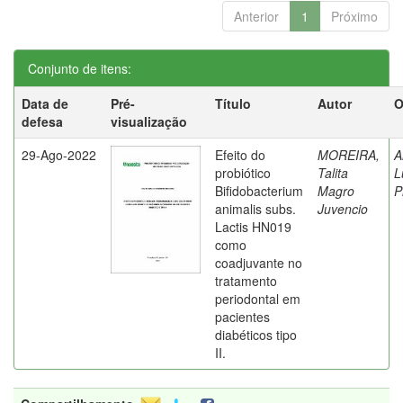
Anterior
1
Próximo
Conjunto de itens:
Data de
Pré-
Título
Autor
O
defesa
visualização
29-Ago-2022
Efeito do
MOREIRA,
A
probiótico
Talita
L
Bifidobacterium
Magro
P
animalis subs.
Juvencio
Lactis HN019
como
coadjuvante no
tratamento
periodontal em
pacientes
diabéticos tipo
II.