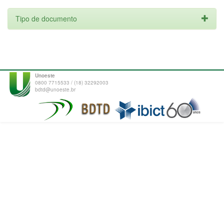
Tipo de documento
Unoeste
0800 7715533 / (18) 32292003
bdtd@unoeste.br