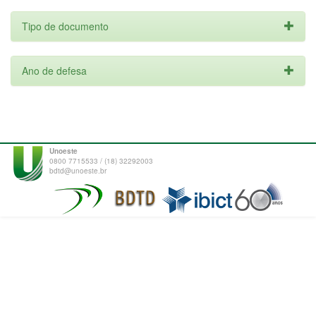
Tipo de documento
Ano de defesa
Unoeste
0800 7715533 / (18) 32292003
bdtd@unoeste.br