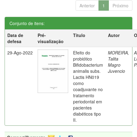
Anterior
1
Próximo
Conjunto de itens:
Data de
Pré-
Título
Autor
O
defesa
visualização
29-Ago-2022
Efeito do
MOREIRA,
A
probiótico
Talita
L
Bifidobacterium
Magro
P
animalis subs.
Juvencio
Lactis HN019
como
coadjuvante no
tratamento
periodontal em
pacientes
diabéticos tipo
II.