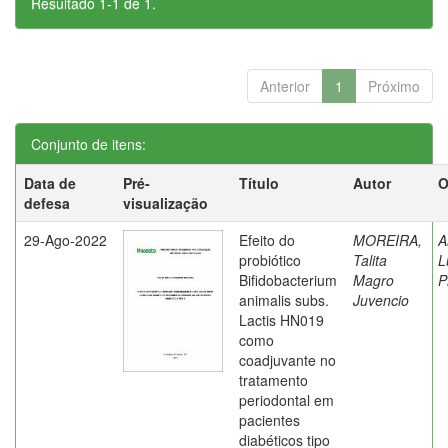
Resultado 1-1 de 1.
Anterior
1
Próximo
Conjunto de itens:
Data de
Pré-
Título
Autor
O
defesa
visualização
29-Ago-2022
Efeito do
MOREIRA,
A
probiótico
Talita
L
Bifidobacterium
Magro
P
animalis subs.
Juvencio
Lactis HN019
como
coadjuvante no
tratamento
periodontal em
pacientes
diabéticos tipo