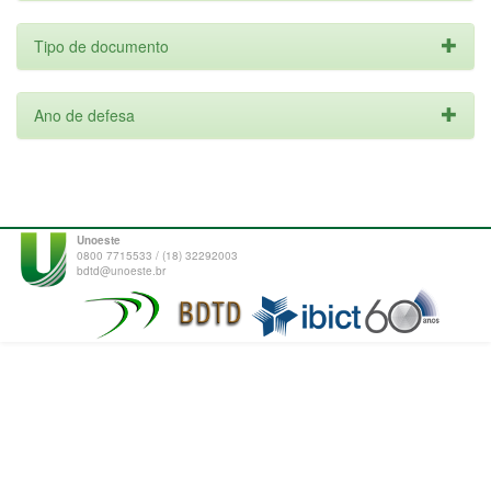
Tipo de documento
Ano de defesa
Unoeste
0800 7715533 / (18) 32292003
bdtd@unoeste.br