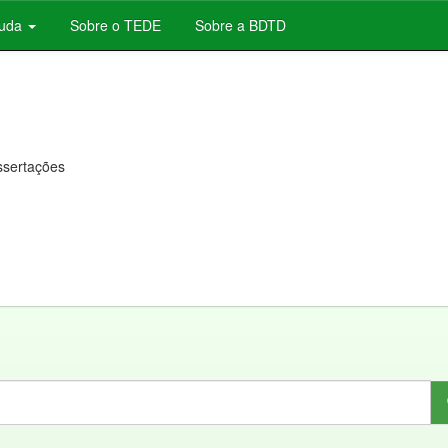
juda
Sobre o TEDE
Sobre a BDTD
issertações