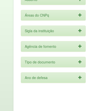
Áreas do CNPq
Sigla da instituição
Agência de fomento
Tipo de documento
Ano de defesa