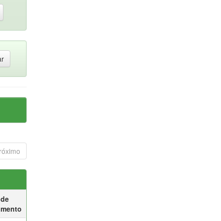
róximo
 de
umento