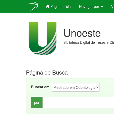
Página inicial
Navegar por
A
Skip
navigation
Unoeste
Biblioteca Digital de Teses e D
Página de Busca
Buscar em:
por