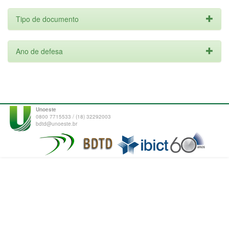
Tipo de documento
Ano de defesa
Unoeste
0800 7715533 / (18) 32292003
bdtd@unoeste.br