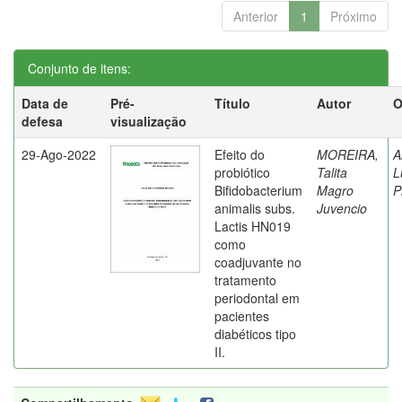
Anterior
1
Próximo
Conjunto de itens:
Data de
Pré-
Título
Autor
O
defesa
visualização
29-Ago-2022
Efeito do
MOREIRA,
A
probiótico
Talita
L
Bifidobacterium
Magro
P
animalis subs.
Juvencio
Lactis HN019
como
coadjuvante no
tratamento
periodontal em
pacientes
diabéticos tipo
II.