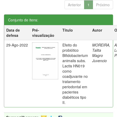
Anterior
1
Próximo
Conjunto de itens:
Data de
Pré-
Título
Autor
O
defesa
visualização
29-Ago-2022
Efeito do
MOREIRA,
A
probiótico
Talita
L
Bifidobacterium
Magro
P
animalis subs.
Juvencio
Lactis HN019
como
coadjuvante no
tratamento
periodontal em
pacientes
diabéticos tipo
II.