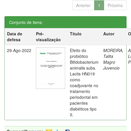
Anterior
1
Próximo
Conjunto de itens:
Data de
Pré-
Título
Autor
O
defesa
visualização
29-Ago-2022
Efeito do
MOREIRA,
A
probiótico
Talita
L
Bifidobacterium
Magro
P
animalis subs.
Juvencio
Lactis HN019
como
coadjuvante no
tratamento
periodontal em
pacientes
diabéticos tipo
II.