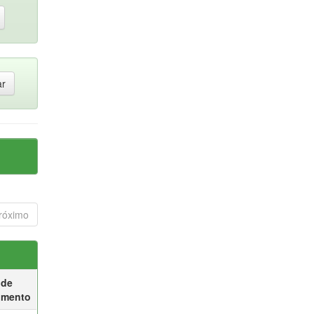
róximo
 de
umento