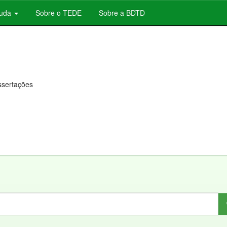
juda
Sobre o TEDE
Sobre a BDTD
issertações