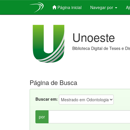
Página inicial
Navegar por
A
Skip
navigation
Unoeste
Biblioteca Digital de Teses e D
Página de Busca
Buscar em:
por