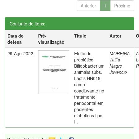
Anterior
1
Próximo
Conjunto de itens:
Data de
Pré-
Título
Autor
O
defesa
visualização
29-Ago-2022
Efeito do
MOREIRA,
A
probiótico
Talita
L
Bifidobacterium
Magro
P
animalis subs.
Juvencio
Lactis HN019
como
coadjuvante no
tratamento
periodontal em
pacientes
diabéticos tipo
II.