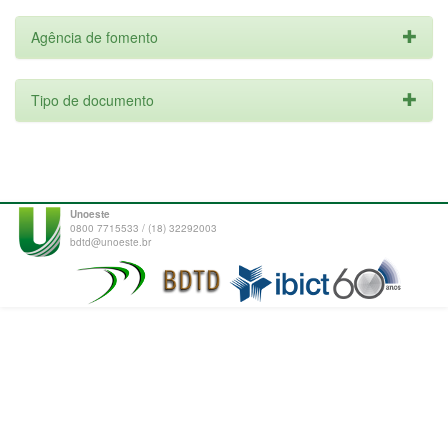
Agência de fomento
Tipo de documento
Unoeste
0800 7715533 / (18) 32292003
bdtd@unoeste.br