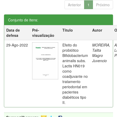
Anterior
1
Próximo
Conjunto de itens:
Data de
Pré-
Título
Autor
O
defesa
visualização
29-Ago-2022
Efeito do
MOREIRA,
A
probiótico
Talita
L
Bifidobacterium
Magro
P
animalis subs.
Juvencio
Lactis HN019
como
coadjuvante no
tratamento
periodontal em
pacientes
diabéticos tipo
II.