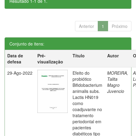
Resultado 1-1 de 1.
Anterior
1
Próximo
Conjunto de itens:
Data de
Pré-
Título
Autor
O
defesa
visualização
29-Ago-2022
Efeito do
MOREIRA,
A
probiótico
Talita
L
Bifidobacterium
Magro
P
animalis subs.
Juvencio
Lactis HN019
como
coadjuvante no
tratamento
periodontal em
pacientes
diabéticos tipo