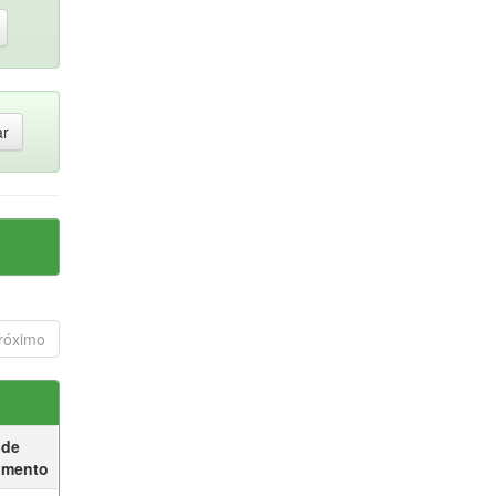
róximo
 de
umento