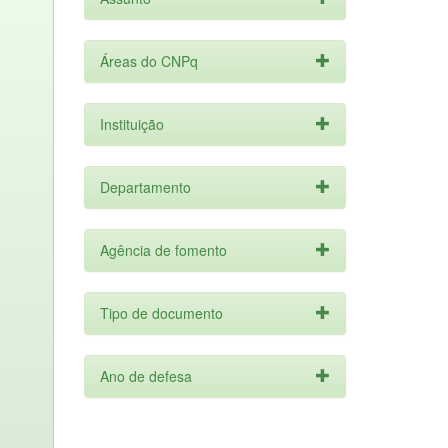
Áreas do CNPq
Instituição
Departamento
Agência de fomento
Tipo de documento
Ano de defesa