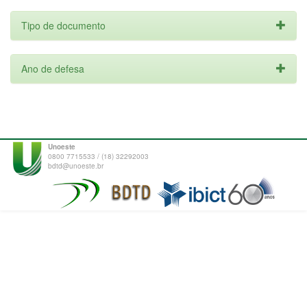
Tipo de documento
Ano de defesa
Unoeste
0800 7715533 / (18) 32292003
bdtd@unoeste.br