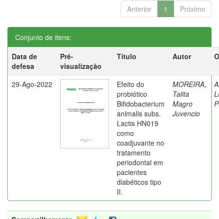
Anterior
1
Próximo
Conjunto de itens:
Data de
Pré-
Título
Autor
O
defesa
visualização
29-Ago-2022
Efeito do
MOREIRA,
A
probiótico
Talita
L
Bifidobacterium
Magro
P
animalis subs.
Juvencio
Lactis HN019
como
coadjuvante no
tratamento
periodontal em
pacientes
diabéticos tipo
II.