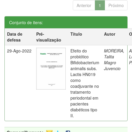
Anterior
1
Próximo
Conjunto de itens:
Data de
Pré-
Título
Autor
O
defesa
visualização
29-Ago-2022
Efeito do
MOREIRA,
A
probiótico
Talita
L
Bifidobacterium
Magro
P
animalis subs.
Juvencio
Lactis HN019
como
coadjuvante no
tratamento
periodontal em
pacientes
diabéticos tipo
II.