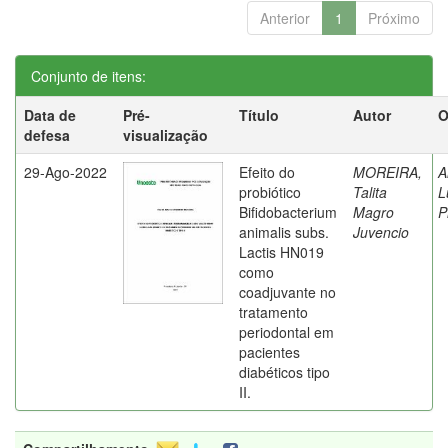
Anterior
1
Próximo
Conjunto de itens:
Data de
Pré-
Título
Autor
O
defesa
visualização
29-Ago-2022
Efeito do
MOREIRA,
A
probiótico
Talita
L
Bifidobacterium
Magro
P
animalis subs.
Juvencio
Lactis HN019
como
coadjuvante no
tratamento
periodontal em
pacientes
diabéticos tipo
II.