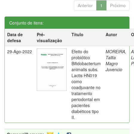
Anterior
1
Próximo
Conjunto de itens:
Data de
Pré-
Título
Autor
O
defesa
visualização
29-Ago-2022
Efeito do
MOREIRA,
A
probiótico
Talita
L
Bifidobacterium
Magro
P
animalis subs.
Juvencio
Lactis HN019
como
coadjuvante no
tratamento
periodontal em
pacientes
diabéticos tipo
II.