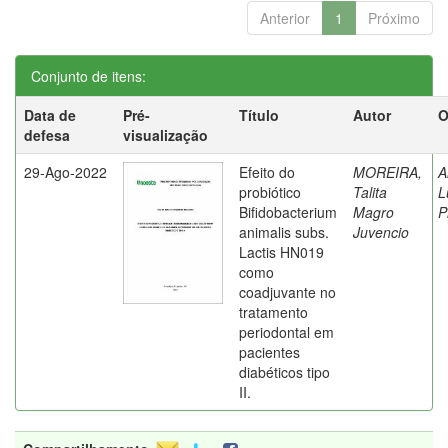
Anterior
1
Próximo
Conjunto de itens:
Data de
Pré-
Título
Autor
O
defesa
visualização
29-Ago-2022
Efeito do
MOREIRA,
A
probiótico
Talita
L
Bifidobacterium
Magro
P
animalis subs.
Juvencio
Lactis HN019
como
coadjuvante no
tratamento
periodontal em
pacientes
diabéticos tipo
II.