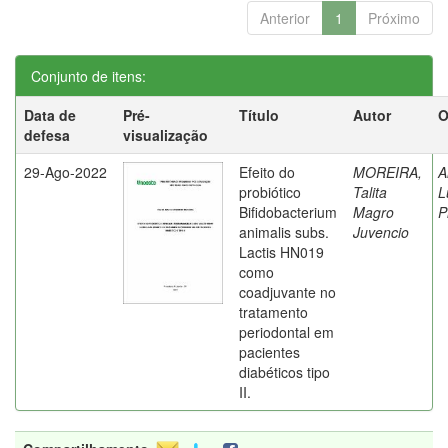
Anterior
1
Próximo
Conjunto de itens:
Data de
Pré-
Título
Autor
O
defesa
visualização
29-Ago-2022
Efeito do
MOREIRA,
A
probiótico
Talita
L
Bifidobacterium
Magro
P
animalis subs.
Juvencio
Lactis HN019
como
coadjuvante no
tratamento
periodontal em
pacientes
diabéticos tipo
II.