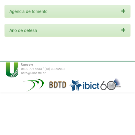
Agência de fomento
Ano de defesa
Unoeste
0800 7715533 / (18) 32292003
bdtd@unoeste.br