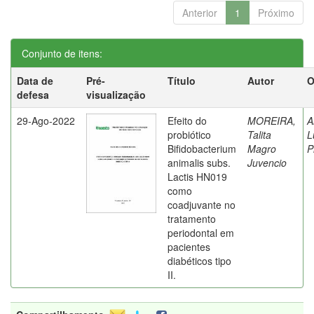
Anterior
1
Próximo
Conjunto de itens:
Data de
Pré-
Título
Autor
O
defesa
visualização
29-Ago-2022
Efeito do
MOREIRA,
A
probiótico
Talita
L
Bifidobacterium
Magro
P
animalis subs.
Juvencio
Lactis HN019
como
coadjuvante no
tratamento
periodontal em
pacientes
diabéticos tipo
II.