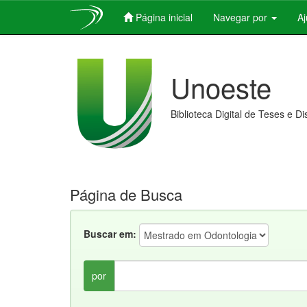
Página inicial
Navegar por
A
Skip
navigation
Unoeste
Biblioteca Digital de Teses e D
Página de Busca
Buscar em:
por