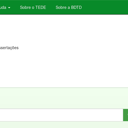
juda
Sobre o TEDE
Sobre a BDTD
issertações