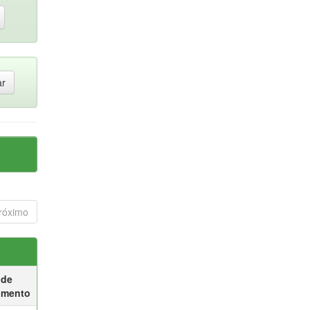
róximo
 de
umento