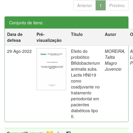
Anterior
1
Próximo
Conjunto de itens:
Data de
Pré-
Título
Autor
O
defesa
visualização
29-Ago-2022
Efeito do
MOREIRA,
A
probiótico
Talita
L
Bifidobacterium
Magro
P
animalis subs.
Juvencio
Lactis HN019
como
coadjuvante no
tratamento
periodontal em
pacientes
diabéticos tipo
II.