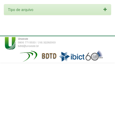
Tipo de arquivo
Unoeste
0800 7715533 / (18) 32292003
bdtd@unoeste.br