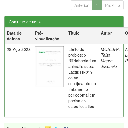
Anterior
1
Próximo
Conjunto de itens:
Data de
Pré-
Título
Autor
O
defesa
visualização
29-Ago-2022
Efeito do
MOREIRA,
A
probiótico
Talita
L
Bifidobacterium
Magro
P
animalis subs.
Juvencio
Lactis HN019
como
coadjuvante no
tratamento
periodontal em
pacientes
diabéticos tipo
II.