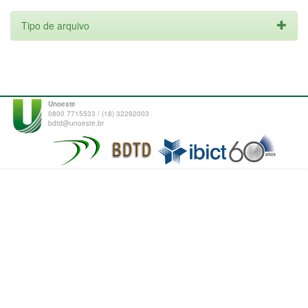
Tipo de arquivo
Unoeste
0800 7715533 / (18) 32292003
bdtd@unoeste.br