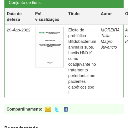
Conjunto de itens:
Data de
Pré-
Título
Autor
O
defesa
visualização
29-Ago-2022
Efeito do
MOREIRA,
A
probiótico
Talita
L
Bifidobacterium
Magro
P
animalis subs.
Juvencio
Lactis HN019
como
coadjuvante no
tratamento
periodontal em
pacientes
diabéticos tipo
II.
Compartilhamento
Busca facetada