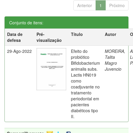
Anterior
1
Próximo
Conjunto de itens:
Data de
Pré-
Título
Autor
O
defesa
visualização
29-Ago-2022
Efeito do
MOREIRA,
A
probiótico
Talita
L
Bifidobacterium
Magro
P
animalis subs.
Juvencio
Lactis HN019
como
coadjuvante no
tratamento
periodontal em
pacientes
diabéticos tipo
II.