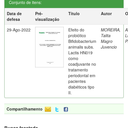
Conjunto de itens:
Data de
Pré-
Título
Autor
O
defesa
visualização
29-Ago-2022
Efeito do
MOREIRA,
A
probiótico
Talita
L
Bifidobacterium
Magro
P
animalis subs.
Juvencio
Lactis HN019
como
coadjuvante no
tratamento
periodontal em
pacientes
diabéticos tipo
II.
Compartilhamento
Busca facetada