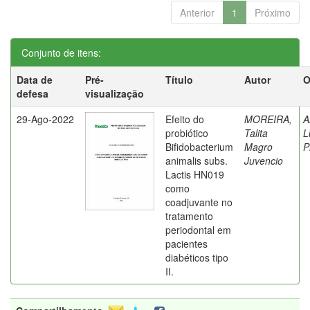
Anterior
1
Próximo
Conjunto de itens:
Data de
Pré-
Título
Autor
O
defesa
visualização
29-Ago-2022
Efeito do
MOREIRA,
A
probiótico
Talita
L
Bifidobacterium
Magro
P
animalis subs.
Juvencio
Lactis HN019
como
coadjuvante no
tratamento
periodontal em
pacientes
diabéticos tipo
II.