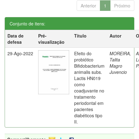
Anterior
1
Próximo
Conjunto de itens:
Data de
Pré-
Título
Autor
O
defesa
visualização
29-Ago-2022
Efeito do
MOREIRA,
A
probiótico
Talita
L
Bifidobacterium
Magro
P
animalis subs.
Juvencio
Lactis HN019
como
coadjuvante no
tratamento
periodontal em
pacientes
diabéticos tipo
II.