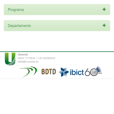
Programa
Departamento
Unoeste
0800 7715533 / (18) 32292003
bdtd@unoeste.br