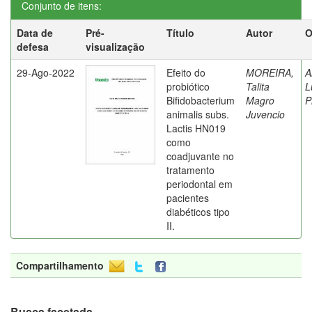
Conjunto de itens:
Data de
Pré-
Título
Autor
O
defesa
visualização
29-Ago-2022
Efeito do
MOREIRA,
A
probiótico
Talita
L
Bifidobacterium
Magro
P
animalis subs.
Juvencio
Lactis HN019
como
coadjuvante no
tratamento
periodontal em
pacientes
diabéticos tipo
II.
Compartilhamento
Busca facetada