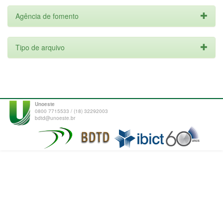
Agência de fomento
Tipo de arquivo
Unoeste
0800 7715533 / (18) 32292003
bdtd@unoeste.br