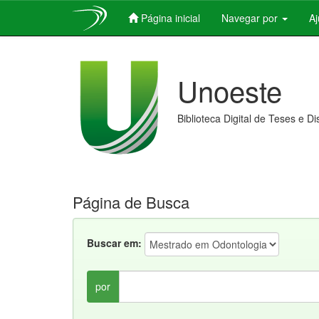
Página inicial
Navegar por
A
Skip
navigation
Unoeste
Biblioteca Digital de Teses e D
Página de Busca
Buscar em:
por