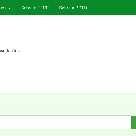
juda
Sobre o TEDE
Sobre a BDTD
issertações