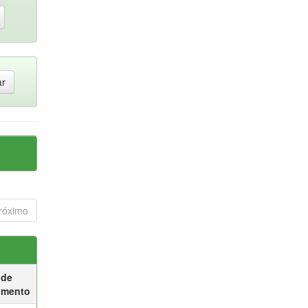
róximo
 de
umento