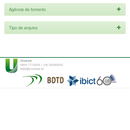
Agência de fomento
Tipo de arquivo
Unoeste
0800 7715533 / (18) 32292003
bdtd@unoeste.br