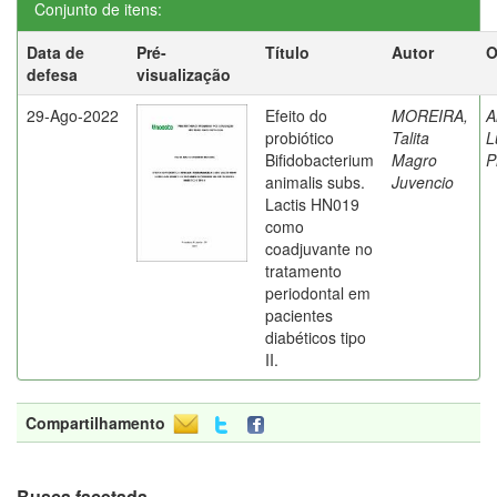
Conjunto de itens:
Data de
Pré-
Título
Autor
O
defesa
visualização
29-Ago-2022
Efeito do
MOREIRA,
A
probiótico
Talita
L
Bifidobacterium
Magro
P
animalis subs.
Juvencio
Lactis HN019
como
coadjuvante no
tratamento
periodontal em
pacientes
diabéticos tipo
II.
Compartilhamento
Busca facetada