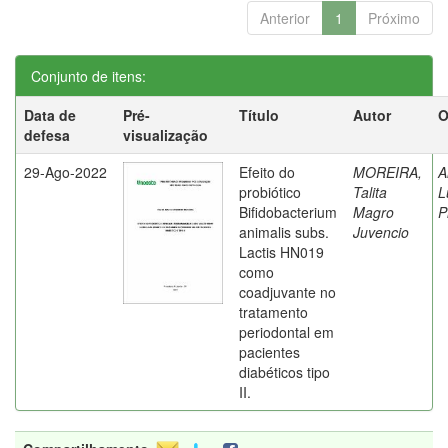
Anterior
1
Próximo
Conjunto de itens:
Data de
Pré-
Título
Autor
O
defesa
visualização
29-Ago-2022
Efeito do
MOREIRA,
A
probiótico
Talita
L
Bifidobacterium
Magro
P
animalis subs.
Juvencio
Lactis HN019
como
coadjuvante no
tratamento
periodontal em
pacientes
diabéticos tipo
II.