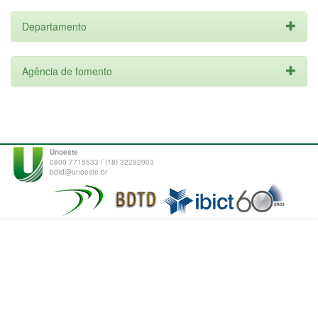
Departamento
Agência de fomento
Unoeste
0800 7715533 / (18) 32292003
bdtd@unoeste.br