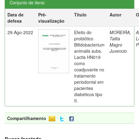
Conjunto de itens:
Data de
Pré-
Título
Autor
O
defesa
visualização
29-Ago-2022
Efeito do
MOREIRA,
A
probiótico
Talita
L
Bifidobacterium
Magro
P
animalis subs.
Juvencio
Lactis HN019
como
coadjuvante no
tratamento
periodontal em
pacientes
diabéticos tipo
II.
Compartilhamento
Busca facetada