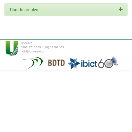
Tipo de arquivo
Unoeste
0800 7715533 / (18) 32292003
bdtd@unoeste.br