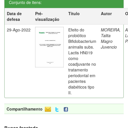
Conjunto de itens:
Data de
Pré-
Título
Autor
O
defesa
visualização
29-Ago-2022
Efeito do
MOREIRA,
A
probiótico
Talita
L
Bifidobacterium
Magro
P
animalis subs.
Juvencio
Lactis HN019
como
coadjuvante no
tratamento
periodontal em
pacientes
diabéticos tipo
II.
Compartilhamento
Busca facetada