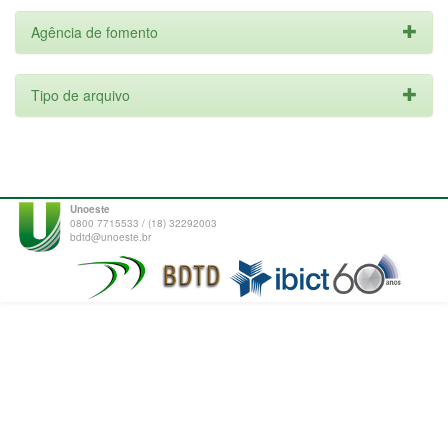
Agência de fomento
Tipo de arquivo
Unoeste
0800 7715533 / (18) 32292003
bdtd@unoeste.br