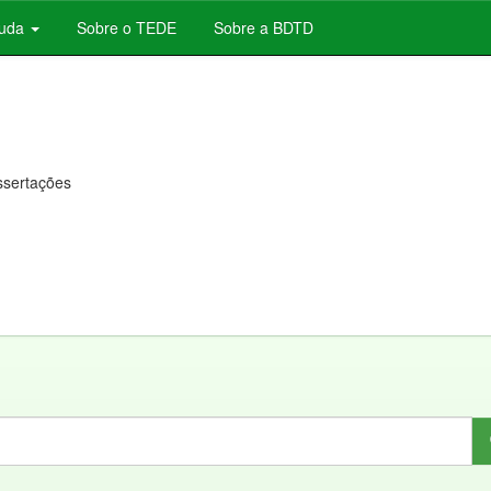
juda
Sobre o TEDE
Sobre a BDTD
issertações