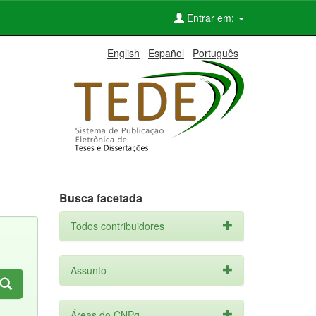
Entrar em:
English
Español
Português
Busca facetada
Todos contribuidores
Assunto
Áreas do CNPq