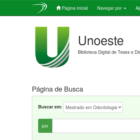
Página inicial
Navegar por
A
Skip
navigation
Unoeste
Biblioteca Digital de Teses e D
Página de Busca
Buscar em:
por