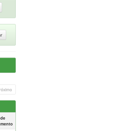
róximo
 de
umento