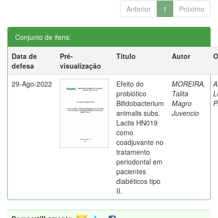
Anterior
1
Próximo
Conjunto de itens:
Data de
Pré-
Título
Autor
O
defesa
visualização
29-Ago-2022
Efeito do
MOREIRA,
A
probiótico
Talita
L
Bifidobacterium
Magro
P
animalis subs.
Juvencio
Lactis HN019
como
coadjuvante no
tratamento
periodontal em
pacientes
diabéticos tipo
II.