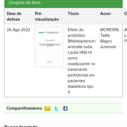
Conjunto de itens:
Data de
Pré-
Título
Autor
O
defesa
visualização
29-Ago-2022
Efeito do
MOREIRA,
A
probiótico
Talita
L
Bifidobacterium
Magro
P
animalis subs.
Juvencio
Lactis HN019
como
coadjuvante no
tratamento
periodontal em
pacientes
diabéticos tipo
II.
Compartilhamento
Busca facetada