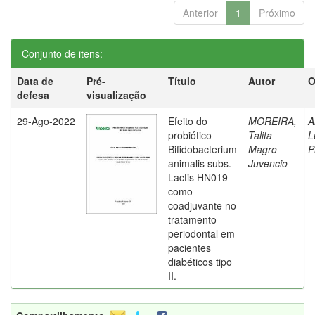
Anterior
1
Próximo
Conjunto de itens:
Data de
Pré-
Título
Autor
O
defesa
visualização
29-Ago-2022
Efeito do
MOREIRA,
A
probiótico
Talita
L
Bifidobacterium
Magro
P
animalis subs.
Juvencio
Lactis HN019
como
coadjuvante no
tratamento
periodontal em
pacientes
diabéticos tipo
II.