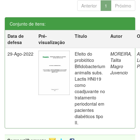
Anterior
1
Próximo
Conjunto de itens:
Data de
Pré-
Título
Autor
O
defesa
visualização
29-Ago-2022
Efeito do
MOREIRA,
A
probiótico
Talita
L
Bifidobacterium
Magro
P
animalis subs.
Juvencio
Lactis HN019
como
coadjuvante no
tratamento
periodontal em
pacientes
diabéticos tipo
II.